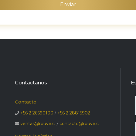
Contáctanos
E
Contacto
+56 2 26690100
/
+56 2 28815902
ventas@rouve.cl
/
contacto@rouve.cl