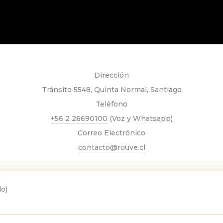
Dirección
Tránsito 5548, Quinta Normal, Santiago
Teléfono
+56 2 26690100
(Voz y Whatsapp)
Correo Electrónico
contacto@rouve.cl
o)