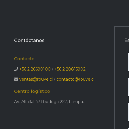
Contáctanos
E
Contacto
+56 2 26690100
/
+56 2 28815902
ventas@rouve.cl
/
contacto@rouve.cl
Centro logístico
Av. Alfalfal 471 bodega 222, Lampa.