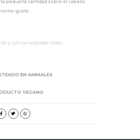
na pequeña cantidad sobre el cabello
r como guste.
uerte y con un acabado mate.
STEADO EN ANIMALES
ODUCTO VEGANO