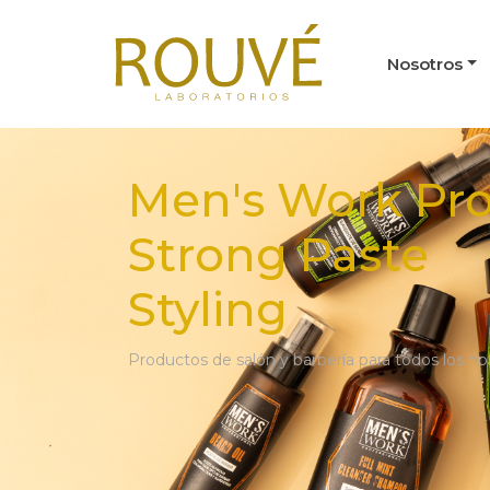
Nosotros
Men's Work Pro
Strong Paste
Styling
Productos de salón y barbería para todos los h