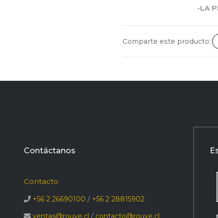
-LA 
Comparte este producto:
Contáctanos
E
Contacto
+56 2 26690100
/
+56 2 28815902
ventas@rouve.cl
/
contacto@rouve.cl