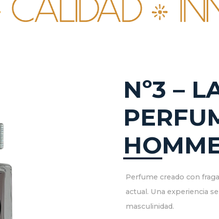
Nº3 – L
PERFU
HOMME 
Perfume creado con fragan
actual. Una experiencia se
masculinidad.